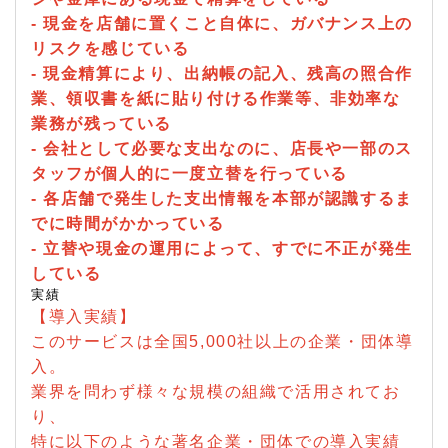
- 現金を店舗に置くこと自体に、ガバナンス上の
リスクを感じている
- 現金精算により、出納帳の記入、残高の照合作
業、領収書を紙に貼り付ける作業等、非効率な
業務が残っている
- 会社として必要な支出なのに、店長や一部のス
タッフが個人的に一度立替を行っている
- 各店舗で発生した支出情報を本部が認識するま
でに時間がかかっている
- 立替や現金の運用によって、すでに不正が発生
している
実績
【導入実績】
このサービスは全国5,000社以上の企業・団体導
入。
業界を問わず様々な規模の組織で活用されてお
り、
特に以下のような著名企業・団体での導入実績